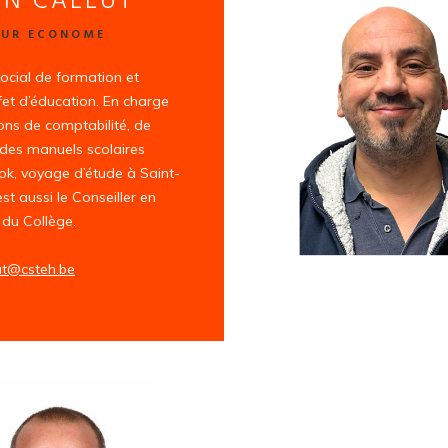
N CALLUT
EUR ECONOME
social de formation et
fet d’éducation. En charge
ons de comptabilité, de
, des manuels scolaires
k, voyage d’étude à Saint-
est aussi le Conseiller en
 du Collège.
ut@csteh.be