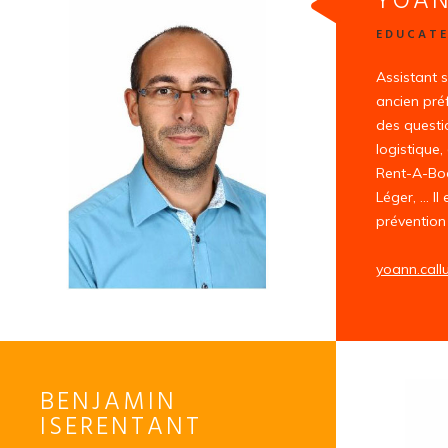
YOAN
EDUCAT
Assistant 
ancien pré
des questi
logistique
Rent-A-Boo
Léger, … Il 
prévention
yoann.call
BENJAMIN
ISERENTANT