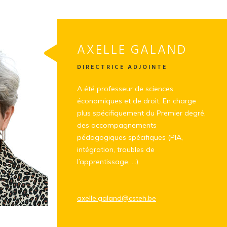
AXELLE GALAND
DIRECTRICE ADJOINTE
A été professeur de sciences
économiques et de droit. En charge
plus spécifiquement du Premier degré,
des accompagnements
pédagogiques spécifiques (PIA,
intégration, troubles de
l’apprentissage, …).
axelle.galand@csteh.be