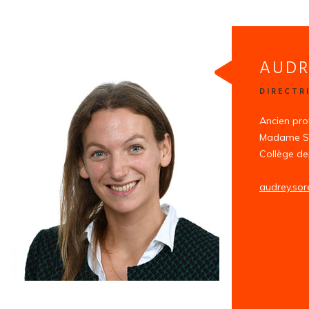
AUDR
DIRECTR
Ancien pro
Madame Sor
Collège de
audrey.sor