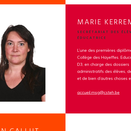
MARIE KERR
SECRÉTARIAT DES ÉLÈ
ÉDUCATRICE
L’une des premières diplôm
Collège des Hayeffes. Educa
D3, en charge des dossiers
administratifs des élèves, de
et de bien d’autres choses 
accueil.msg@csteh.be