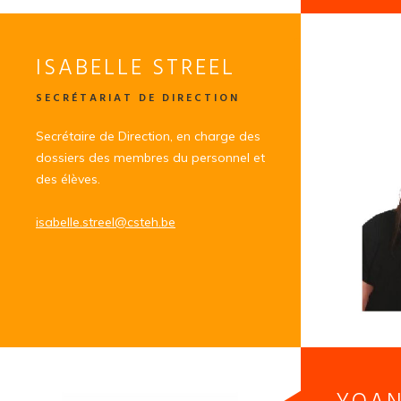
ISABELLE STREEL
SECRÉTARIAT DE DIRECTION
Secrétaire de Direction, en charge des
dossiers des membres du personnel et
des élèves.
isabelle.streel@csteh.be