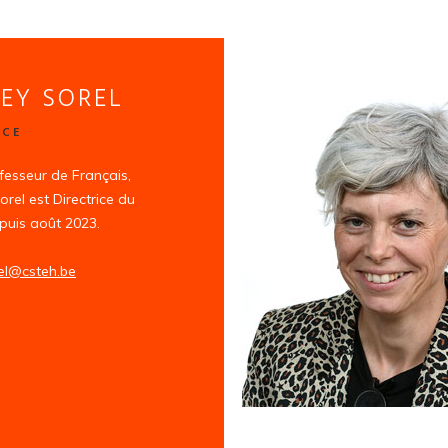
EY SOREL
ICE
fesseur de Français,
el est Directrice du
puis août 2023.
el@csteh.be