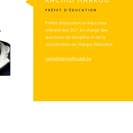
RACHID HARROU
PRÉFET D’ÉDUCATION
Préfet d’éducation et éducateur
référent des 3GT. En charge des
questions de discipline et de la
coordination de l’équipe éducative.
rachid.harrou@csteh.be