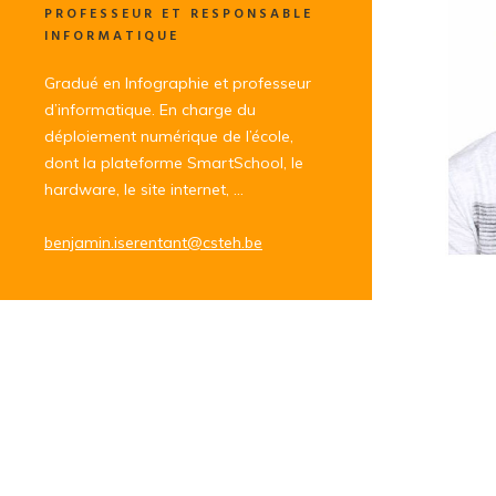
PROFESSEUR ET RESPONSABLE
INFORMATIQUE
Gradué en Infographie et professeur
d’informatique. En charge du
déploiement numérique de l’école,
dont la plateforme SmartSchool, le
hardware, le site internet, …
benjamin.iserentant@csteh.be