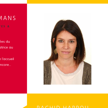
EMANS
VES &
ées du
trice au
 l’accueil
encore…