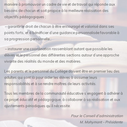
manière à promouvoir un cadre de vie et de travail qui réponde aux
besoins de chacun et soit propice à la meilleure réalisation des
objectifs pédagogiques ;
– garantir le droit de chacun à être encouragé et valorisé dans ses
points forts, et à bénéficier d’une guidance personnalisée favorable à
sa progression personnelle ;
– instaurer une coordination rassemblant autant que possible les
élèves et le personnel des différentes sections autour d’une approche
vivante des réalités du monde et des matières.
Les parents et le personnel du Collège doivent être en premier lieu des
adultes qui sont là pour aider les élèves à assumer leurs
responsabilités et à se rendre maîtres de leurs activités.
Tous les membres de la communauté éducative s’engagent à adhérer à
ce projet éducatif et pédagogique, à collaborer à sa réalisation et aux
ajustements périodiques qu’il nécessite.
Pour le Conseil d’administration
M. Mohymont – Présidente