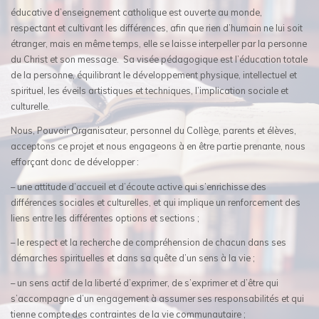
éducative d’enseignement catholique est ouverte au monde,
respectant et cultivant les différences, afin que rien d’humain ne lui soit
étranger, mais en même temps, elle se laisse interpeller par la personne
du Christ et son message. Sa visée pédagogique est l’éducation totale
de la personne, équilibrant le développement physique, intellectuel et
spirituel, les éveils artistiques et techniques, l’implication sociale et
culturelle.
Nous, Pouvoir Organisateur, personnel du Collège, parents et élèves,
acceptons ce projet et nous engageons à en être partie prenante, nous
efforçant donc de développer :
– une attitude d’accueil et d’écoute active qui s’enrichisse des
différences sociales et culturelles, et qui implique un renforcement des
liens entre les différentes options et sections ;
– le respect et la recherche de compréhension de chacun dans ses
démarches spirituelles et dans sa quête d’un sens à la vie ;
– un sens actif de la liberté d’exprimer, de s’exprimer et d’être qui
s’accompagne d’un engagement à assumer ses responsabilités et qui
tienne compte des contraintes de la vie communautaire ;